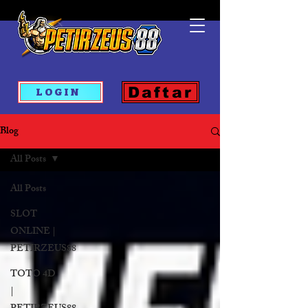
Daftar
LOGIN
Blog
All Posts
All Posts
SLOT
ONLINE |
PETIRZEUS88
TOTO 4D
|