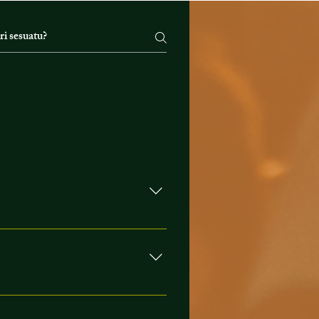
o, sportsbook, togel, dan sabung
eamanan akun dan transaksi
) Live Casino (Roulette, Baccarat,