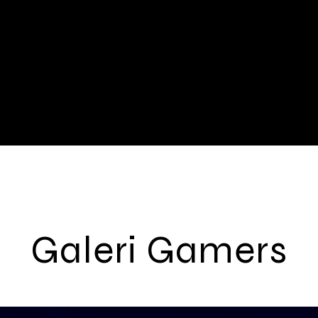
Galeri Gamers