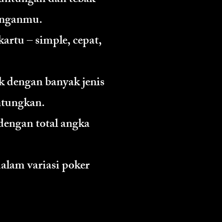
an dan tebak
mu.
simple, cepat,
banyak jenis
an.
 total angka
variasi poker