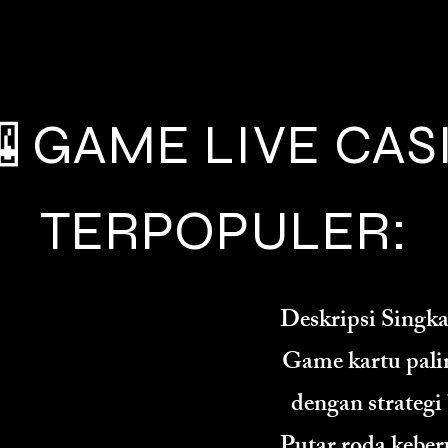
🎰 GAME LIVE CA
TERPOPULER:
uler Deskripsi Singka
 Game kartu paling popul
 strategi banker/p