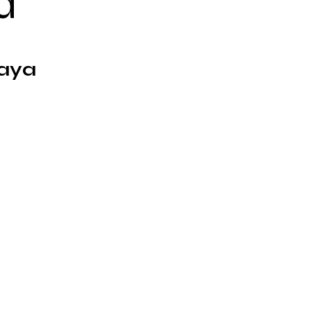
a
Saya