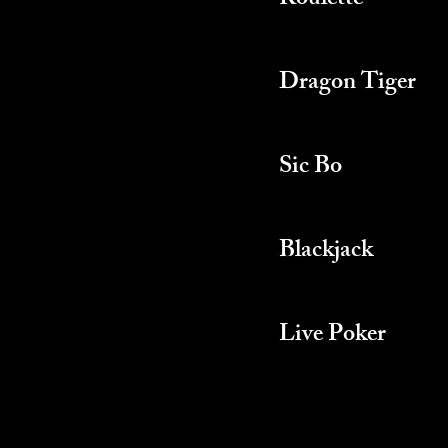
Roulette
angka
Dragon Tig
dan 
Sic Bo G
taruh
Blackjac
men
Live Poke
la