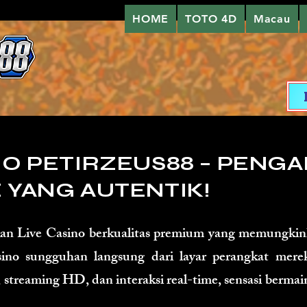
HOME
TOTO 4D
Macau
NO PETIRZEUS88 – PENG
 YANG AUTENTIK!
kan Live Casino berkualitas premium yang memungki
sino sungguhan langsung dari layar perangkat mer
l, streaming HD, dan interaksi real-time, sensasi bermai