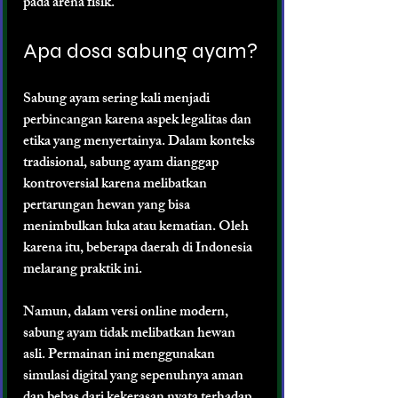
pada arena fisik.
Apa dosa sabung ayam?
Sabung ayam sering kali menjadi 
perbincangan karena aspek legalitas dan 
etika yang menyertainya. Dalam konteks 
tradisional, sabung ayam dianggap 
kontroversial karena melibatkan 
pertarungan hewan yang bisa 
menimbulkan luka atau kematian. Oleh 
karena itu, beberapa daerah di Indonesia 
melarang praktik ini.
Namun, dalam versi online modern, 
sabung ayam tidak melibatkan hewan 
asli. Permainan ini menggunakan 
simulasi digital yang sepenuhnya aman 