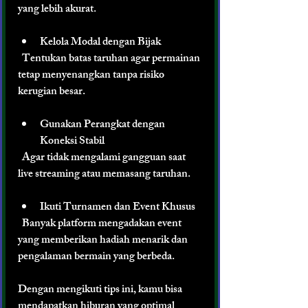
yang lebih akurat.
Kelola Modal dengan Bijak
  Tentukan batas taruhan agar permainan 
tetap menyenangkan tanpa risiko 
kerugian besar.
Gunakan Perangkat dengan 
Koneksi Stabil
  Agar tidak mengalami gangguan saat 
live streaming atau memasang taruhan.
Ikuti Turnamen dan Event Khusus
  Banyak platform mengadakan event 
yang memberikan hadiah menarik dan 
pengalaman bermain yang berbeda.
Dengan mengikuti tips ini, kamu bisa 
mendapatkan hiburan yang optimal 