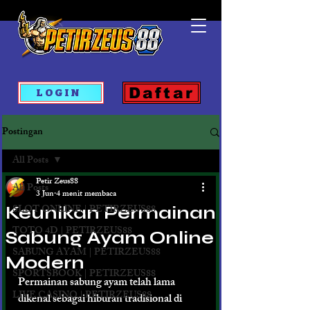
Daftar
LOGIN
Postingan
All Posts
Petir Zeus88
All Posts
3 Jun
4 menit membaca
SLOT ONLINE | PETIRZEUS88
Keunikan Permainan
TOTO 4D | PETIRZEUS88
Sabung Ayam Online
SABUNG AYAM | PETIRZEUS88
Modern
SPORTSBOOK | PETIRZEUS88
Permainan sabung ayam telah lama 
LIVE CASINO | PETIRZEUS88
dikenal sebagai hiburan tradisional di 