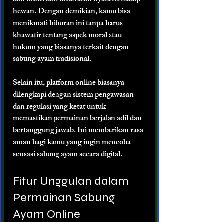
dan bebas dari kekerasan nyata terhadap 
hewan. Dengan demikian, kamu bisa 
menikmati hiburan ini tanpa harus 
khawatir tentang aspek moral atau 
hukum yang biasanya terkait dengan 
sabung ayam tradisional.
Selain itu, platform online biasanya 
dilengkapi dengan sistem pengawasan 
dan regulasi yang ketat untuk 
memastikan permainan berjalan adil dan 
bertanggung jawab. Ini memberikan rasa 
aman bagi kamu yang ingin mencoba 
sensasi sabung ayam secara digital.
Fitur Unggulan dalam 
Permainan Sabung 
Ayam Online