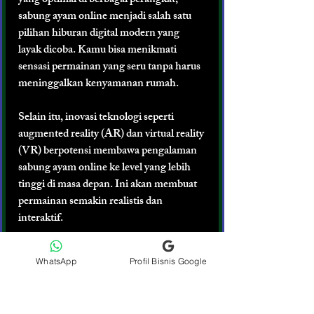
yang optimal di berbagai perangkat, 
sabung ayam online menjadi salah satu 
pilihan hiburan digital modern yang 
layak dicoba. Kamu bisa menikmati 
sensasi permainan yang seru tanpa harus 
meninggalkan kenyamanan rumah.
Selain itu, inovasi teknologi seperti 
augmented reality (AR) dan virtual reality 
(VR) berpotensi membawa pengalaman 
sabung ayam online ke level yang lebih 
tinggi di masa depan. Ini akan membuat 
permainan semakin realistis dan 
interaktif.
WhatsApp
Profil Bisnis Google
Dengan berbagai keunikan dan 
kemudahan yang ditawarkan, sabung 
ayam online menjadi alternatif hiburan 