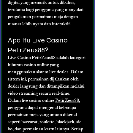
digital yang menarik untuk dibahas, 
terutama bagi pengguna yang menyukai 
pengalaman permainan meja dengan 
nuansa lebih nyata dan interaktif.
Apa Itu Live Casino 
PetirZeus88?
Live Casino PetirZeus88
 adalah kategori 
hiburan casino online yang 
menggunakan sistem live dealer. Dalam 
sistem ini, permainan dijalankan oleh 
dealer langsung dan ditampilkan melalui 
video streaming secara real-time.
Dalam 
live casino online 
PetirZeus88
, 
pengguna dapat mengenal beberapa 
permainan meja yang umum dikenal 
seperti baccarat, roulette, blackjack, sic 
bo, dan permainan kartu lainnya. Setiap 