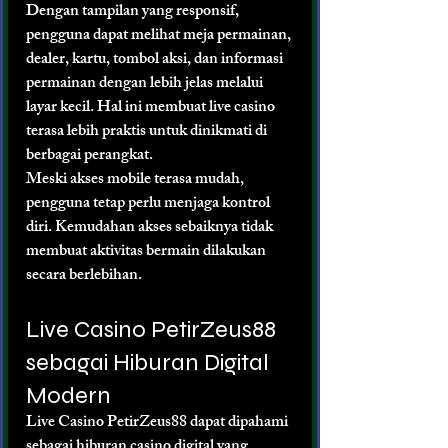
Dengan tampilan yang responsif, 
pengguna dapat melihat meja permainan, 
dealer, kartu, tombol aksi, dan informasi 
permainan dengan lebih jelas melalui 
layar kecil. Hal ini membuat live casino 
terasa lebih praktis untuk dinikmati di 
berbagai perangkat.
Meski akses mobile terasa mudah, 
pengguna tetap perlu menjaga kontrol 
diri. Kemudahan akses sebaiknya tidak 
membuat aktivitas bermain dilakukan 
secara berlebihan.
Live Casino PetirZeus88 
sebagai Hiburan Digital 
Modern
Live Casino PetirZeus88
 dapat dipahami 
sebagai hiburan casino digital yang 