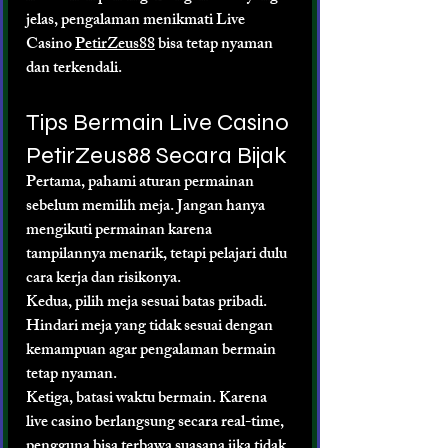
jelas, pengalaman menikmati 
Live 
Casino 
PetirZeus88
 bisa tetap nyaman 
dan terkendali.
Tips Bermain Live Casino 
PetirZeus88 Secara Bijak
Pertama, pahami aturan permainan 
sebelum memilih meja. Jangan hanya 
mengikuti permainan karena 
tampilannya menarik, tetapi pelajari dulu 
cara kerja dan risikonya.
Kedua, pilih meja sesuai batas pribadi. 
Hindari meja yang tidak sesuai dengan 
kemampuan agar pengalaman bermain 
tetap nyaman.
Ketiga, batasi waktu bermain. Karena 
live casino berlangsung secara real-time, 
pengguna bisa terbawa suasana jika tidak 