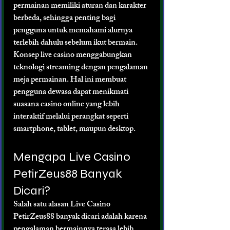
permainan memiliki aturan dan karakter 
berbeda, sehingga penting bagi 
pengguna untuk memahami alurnya 
terlebih dahulu sebelum ikut bermain.
Konsep live casino menggabungkan 
teknologi streaming dengan pengalaman 
meja permainan. Hal ini membuat 
pengguna dewasa dapat menikmati 
suasana casino online yang lebih 
interaktif melalui perangkat seperti 
smartphone, tablet, maupun desktop.
Mengapa Live Casino 
PetirZeus88 Banyak 
Dicari?
Salah satu alasan 
Live Casino 
PetirZeus88
 banyak dicari adalah karena 
pengalaman bermainnya terasa lebih 