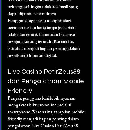
tetap merupakan hiburan berbasis 
peluang, sehingga tidak ada hasil yang 
dapat dijamin sepenuhnya.
Pengguna juga perlu menghindari 
bermain terlalu lama tanpa jeda. Saat 
lelah atau emosi, keputusan biasanya 
menjadi kurang terarah. Karena itu, 
istirahat menjadi bagian penting dalam 
menikmati hiburan digital.
Live Casino PetirZeus88 
dan Pengalaman Mobile 
Friendly
Banyak pengguna kini lebih nyaman 
mengakses hiburan online melalui 
smartphone. Karena itu, tampilan mobile 
friendly menjadi bagian penting dalam 
pengalaman 
Live Casino PetirZeus88
.