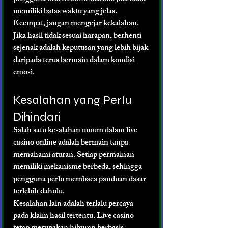
memiliki batas waktu yang jelas.
Keempat, jangan mengejar kekalahan. 
Jika hasil tidak sesuai harapan, berhenti 
sejenak adalah keputusan yang lebih bijak 
daripada terus bermain dalam kondisi 
emosi.
Kesalahan yang Perlu 
Dihindari
Salah satu kesalahan umum dalam live 
casino online adalah bermain tanpa 
memahami aturan. Setiap permainan 
memiliki mekanisme berbeda, sehingga 
pengguna perlu membaca panduan dasar 
terlebih dahulu.
Kesalahan lain adalah terlalu percaya 
pada klaim hasil tertentu. Live casino 