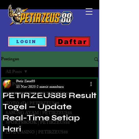
Daftar
LOGIN
Postingan
All Posts
Petir Zeus88
All Posts
15 Nov 2025
2 menit membaca
SLOT ONLINE | PETIRZEUS88
PETIRZEUS88 Result
TOTO 4D | PETIRZEUS88
Togel — Update
SABUNG AYAM | PETIRZEUS88
Real-Time Setiap
SPORTSBOOK | PETIRZEUS88
Hari
LIVE CASINO | PETIRZEUS88