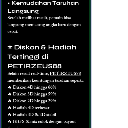
• Kemudahan Taruhan 
Langsung
Setelah melihat result, pemain bisa 
langsung memasang angka baru dengan 
cepat.
⭐ Diskon & Hadiah 
Tertinggi di 
PETIRZEUS88
Selain result real-time, 
PETIRZEUS88
memberikan keuntungan taruhan seperti:
🔥 Diskon 4D hingga 
66%
🔥 Diskon 3D hingga 
59%
🔥 Diskon 2D hingga 
29%
🔥 Hadiah 4D terbesar
🔥 Hadiah 3D & 2D stabil
🔥 BBFS & mix colok dengan payout 