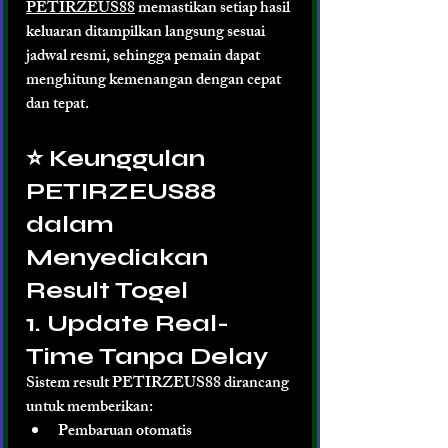
PETIRZEUS88
 memastikan setiap hasil 
keluaran ditampilkan 
langsung sesuai 
jadwal resmi
, sehingga pemain dapat 
menghitung kemenangan dengan cepat 
dan tepat.
⭐ Keunggulan 
PETIRZEUS88 
dalam 
Menyediakan 
Result Togel
1. Update Real-
Time Tanpa Delay
Sistem result PETIRZEUS88 dirancang 
untuk memberikan:
Pembaruan otomatis