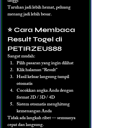
tinggi
Taruhan jadi lebih hemat, peluang 
menang jadi lebih besar.
⭐ Cara Membaca 
Result Togel di 
PETIRZEUS88
Sangat mudah:
Pilih pasaran yang ingin dilihat
Klik halaman “Result”
Hasil keluar langsung tampil 
otomatis
Cocokkan angka Anda dengan 
format 2D / 3D / 4D
Sistem otomatis menghitung 
kemenangan Anda
Tidak ada langkah ribet — semuanya 
cepat dan langsung.