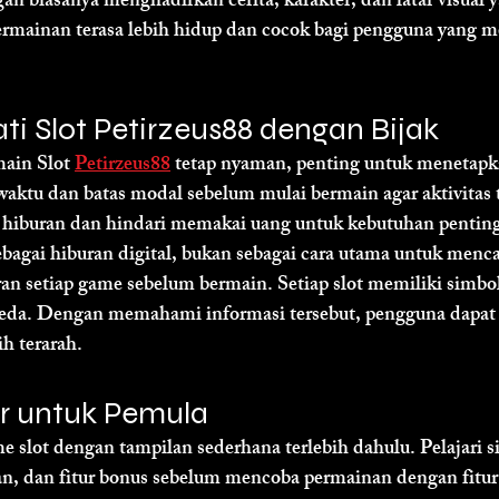
an biasanya menghadirkan cerita, karakter, dan latar visual 
ermainan terasa lebih hidup dan cocok bagi pengguna yang m
i Slot Petirzeus88 dengan Bijak
ain 
Slot 
Petirzeus88
 tetap nyaman, penting untuk menetapka
waktu dan batas modal sebelum mulai bermain agar aktivitas t
iburan dan hindari memakai uang untuk kebutuhan penting.
ebagai hiburan digital, bukan sebagai cara utama untuk menc
ran setiap game sebelum bermain. Setiap slot memiliki simbol,
eda. Dengan memahami informasi tersebut, pengguna dapat
h terarah.
ar untuk Pemula
e slot dengan tampilan sederhana terlebih dahulu. Pelajari 
nan, dan fitur bonus sebelum mencoba permainan dengan fitur 