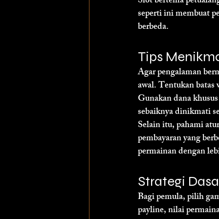
Slot bertema petualang
seperti ini membuat p
berbeda.
Tips Menikmat
Agar pengalaman berm
awal. Tentukan batas 
Gunakan dana khusus h
sebaiknya dinikmati s
Selain itu, pahami atu
pembayaran yang berb
permainan dengan lebi
Strategi Das
Bagi pemula, pilih gam
payline, nilai permai