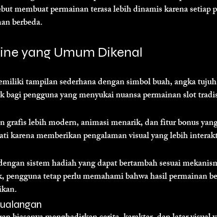
sebut membuat permainan terasa lebih dinamis karena setiap p
an berbeda.
nline yang Umum Dikenal
emiliki tampilan sederhana dengan simbol buah, angka tujuh,
cok bagi pengguna yang menyukai nuansa permainan slot tradis
n grafis lebih modern, animasi menarik, dan fitur bonus yang l
ati karena memberikan pengalaman visual yang lebih interakt
l dengan sistem hadiah yang dapat bertambah sesuai mekanis
k, pengguna tetap perlu memahami bahwa hasil permainan be
ikan.
tualangan