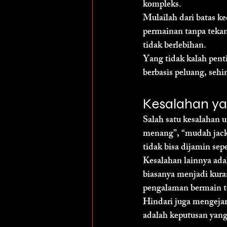
kompleks.
Mulailah dari batas 
permainan tanpa tekana
tidak berlebihan.
Yang tidak kalah penti
berbasis peluang, sehi
Kesalahan ya
Salah satu kesalahan 
menang”, “mudah jackpot
tidak bisa dijamin se
Kesalahan lainnya adal
biasanya menjadi kuran
pengalaman bermain t
Hindari juga mengejar 
adalah keputusan yang