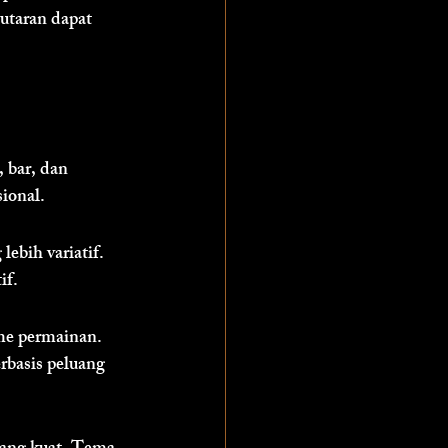
utaran dapat 
 bar, dan 
ional.
ebih variatif. 
if.
me permainan. 
rbasis peluang 