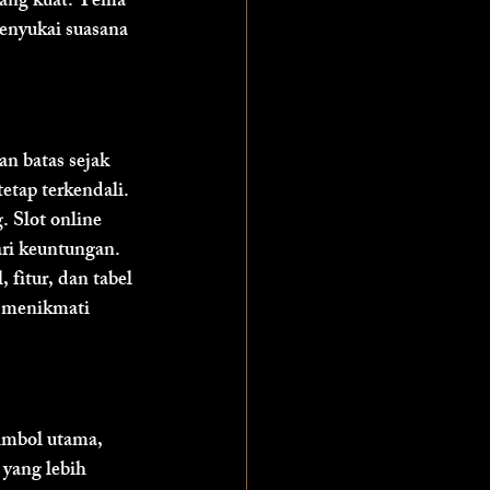
yang kuat. Tema 
enyukai suasana 
n batas sejak 
etap terkendali.
 Slot online 
ari keuntungan.
 fitur, dan tabel 
 menikmati 
simbol utama, 
yang lebih 