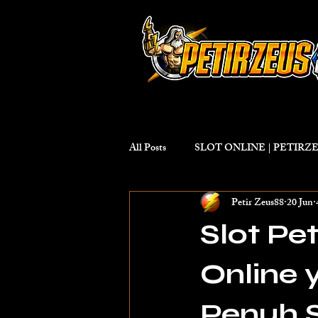
All Posts
SLOT ONLINE | PETIRZE
Petir Zeus88
20 Jun
SPORTSBOOK | PETIRZEUS88
Slot Pe
SLOT EVENT | PETIRZEUS88
Online 
Penuh 