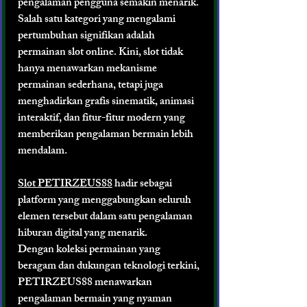
pengalaman pengguna semakin menarik. 
Salah satu kategori yang mengalami 
pertumbuhan signifikan adalah 
permainan slot online. Kini, slot tidak 
hanya menawarkan mekanisme 
permainan sederhana, tetapi juga 
menghadirkan grafis sinematik, animasi 
interaktif, dan fitur-fitur modern yang 
memberikan pengalaman bermain lebih 
mendalam. 
Slot PETIRZEUS88
 hadir sebagai 
platform yang menggabungkan seluruh 
elemen tersebut dalam satu pengalaman 
hiburan digital yang menarik.
Dengan koleksi permainan yang 
beragam dan dukungan teknologi terkini, 
PETIRZEUS88 menawarkan 
pengalaman bermain yang nyaman 