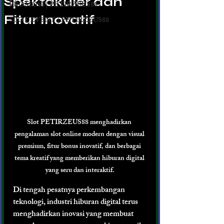
Spektakuler dan
PROMOSI | PETIRZEUS88
Fitur Inovatif
SLOT EVENT | PETIRZEUS88
Slot PETIRZEUS88 menghadirkan 
pengalaman slot online modern dengan visual 
premium, fitur bonus inovatif, dan berbagai 
tema kreatif yang memberikan hiburan digital 
yang seru dan interaktif.
Di tengah pesatnya perkembangan 
teknologi, industri hiburan digital terus 
menghadirkan inovasi yang membuat 