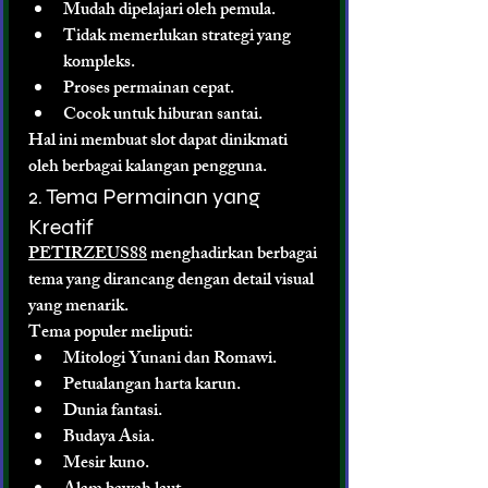
Mudah dipelajari oleh pemula.
Tidak memerlukan strategi yang 
kompleks.
Proses permainan cepat.
Cocok untuk hiburan santai.
Hal ini membuat slot dapat dinikmati 
oleh berbagai kalangan pengguna.
2. Tema Permainan yang 
Kreatif
PETIRZEUS88
 menghadirkan berbagai 
tema yang dirancang dengan detail visual 
yang menarik.
Tema populer meliputi:
Mitologi Yunani dan Romawi.
Petualangan harta karun.
Dunia fantasi.
Budaya Asia.
Mesir kuno.