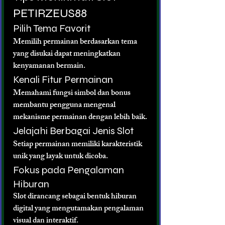
PETIRZEUS88
Pilih Tema Favorit
Memilih permainan berdasarkan tema 
yang disukai dapat meningkatkan 
kenyamanan bermain.
Kenali Fitur Permainan
Memahami fungsi simbol dan bonus 
membantu pengguna mengenal 
mekanisme permainan dengan lebih baik.
Jelajahi Berbagai Jenis Slot
Setiap permainan memiliki karakteristik 
unik yang layak untuk dicoba.
Fokus pada Pengalaman 
Hiburan
Slot dirancang sebagai bentuk hiburan 
digital yang mengutamakan pengalaman 
visual dan interaktif.