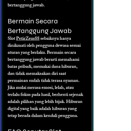
bertanggung jawab.
Bermain Secara 
Bertanggung Jawab
Slot 
PetirZeus88
 sebaiknya hanya 
dinikmati oleh pengguna dewasa sesuai 
aturan yang berlaku. Bermain secara 
bertanggung jawab berarti memahami 
batas pribadi, memakai dana hiburan, 
dan tidak memaksakan diri saat 
permainan sudah tidak terasa nyaman.
Jika mulai merasa emosi, lelah, atau 
terlalu fokus pada hasil, berhenti sejenak 
adalah pilihan yang lebih bijak. Hiburan 
digital yang baik adalah hiburan yang 
tetap berada dalam kendali pengguna.