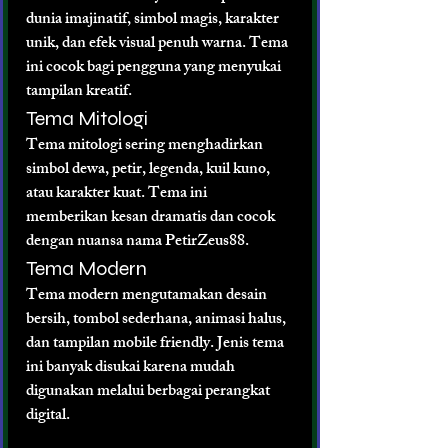
dunia imajinatif, simbol magis, karakter 
unik, dan efek visual penuh warna. Tema 
ini cocok bagi pengguna yang menyukai 
tampilan kreatif.
Tema Mitologi
Tema mitologi sering menghadirkan 
simbol dewa, petir, legenda, kuil kuno, 
atau karakter kuat. Tema ini 
memberikan kesan dramatis dan cocok 
dengan nuansa nama PetirZeus88.
Tema Modern
Tema modern mengutamakan desain 
bersih, tombol sederhana, animasi halus, 
dan tampilan mobile friendly. Jenis tema 
ini banyak disukai karena mudah 
digunakan melalui berbagai perangkat 
digital.