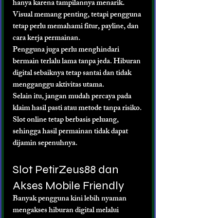
hanya karena tampilannya menarik. 
Visual memang penting, tetapi pengguna 
tetap perlu memahami fitur, payline, dan 
cara kerja permainan.
Pengguna juga perlu menghindari 
bermain terlalu lama tanpa jeda. Hiburan 
digital sebaiknya tetap santai dan tidak 
mengganggu aktivitas utama.
Selain itu, jangan mudah percaya pada 
klaim hasil pasti atau metode tanpa risiko. 
Slot online tetap berbasis peluang, 
sehingga hasil permainan tidak dapat 
dijamin sepenuhnya.
Slot PetirZeus88 dan 
Akses Mobile Friendly
Banyak pengguna kini lebih nyaman 
mengakses hiburan digital melalui 