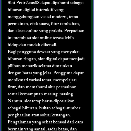
Slot PetirZeus88
 dapat dipahami sebagai 
hiburan digital interaktif yang 
menggabungkan visual modern, tema 
permainan, efek suara, fitur tambahan, 
dan akses online yang praktis. Perpaduan 
ini membuat slot online terasa lebih 
hidup dan mudah dikenali.
Bagi pengguna dewasa yang menyukai 
hiburan ringan, slot digital dapat menjadi 
pilihan menarik selama dimainkan 
dengan batas yang jelas. Pengguna dapat 
menikmati variasi tema, mempelajari 
fitur, dan memahami alur permainan 
sesuai kemampuan masing-masing.
Namun, slot tetap harus diposisikan 
sebagai hiburan, bukan sebagai sumber 
penghasilan atau solusi keuangan. 
Pengalaman yang sehat berasal dari cara 
bermain yang santai, sadar batas, dan 