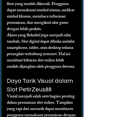
fitur yang mudah dikenali. Pengguna 
dapat memahami tombol utama, melihat 
simbol khusus, membaca informasi 
permainan, dan mengikuti alur game 
dengan lebih praktis.
Akses yang fleksibel juga menjadi nilai 
tambah. Slot digital dapat dibuka melalui 
smartphone, tablet, atau desktop selama 
perangkat terhubung internet. Hal ini 
membuat hiburan slot online lebih 
mudah dijangkau oleh pengguna dewasa.
Daya Tarik Visual dalam 
Slot PetirZeus88
Visual menjadi salah satu bagian penting 
dalam permainan slot online. Tampilan 
yang rapi dan menarik dapat membantu 
pengguna memahami permainan dengan 