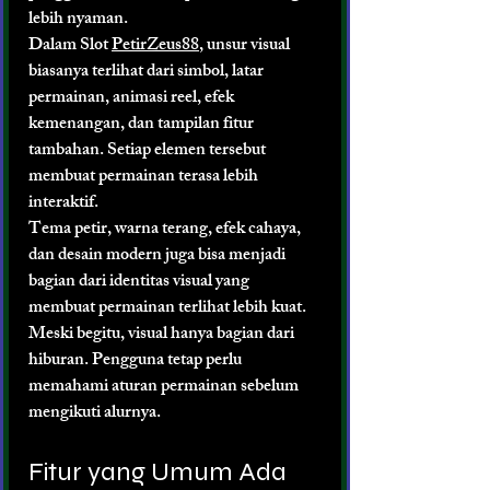
lebih nyaman.
Dalam 
Slot 
PetirZeus88
, unsur visual 
biasanya terlihat dari simbol, latar 
permainan, animasi reel, efek 
kemenangan, dan tampilan fitur 
tambahan. Setiap elemen tersebut 
membuat permainan terasa lebih 
interaktif.
Tema petir, warna terang, efek cahaya, 
dan desain modern juga bisa menjadi 
bagian dari identitas visual yang 
membuat permainan terlihat lebih kuat. 
Meski begitu, visual hanya bagian dari 
hiburan. Pengguna tetap perlu 
memahami aturan permainan sebelum 
mengikuti alurnya.
Fitur yang Umum Ada 