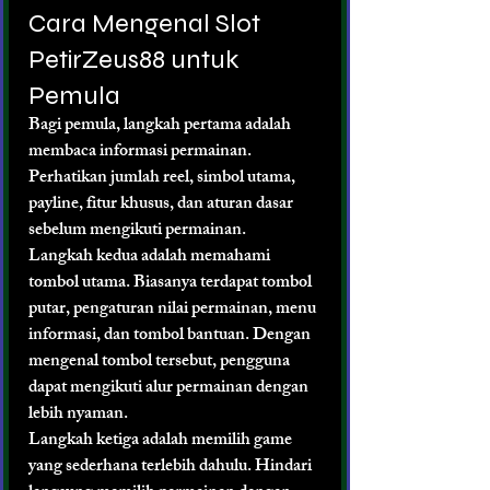
Cara Mengenal Slot 
PetirZeus88 untuk 
Pemula
Bagi pemula, langkah pertama adalah 
membaca informasi permainan. 
Perhatikan jumlah reel, simbol utama, 
payline, fitur khusus, dan aturan dasar 
sebelum mengikuti permainan.
Langkah kedua adalah memahami 
tombol utama. Biasanya terdapat tombol 
putar, pengaturan nilai permainan, menu 
informasi, dan tombol bantuan. Dengan 
mengenal tombol tersebut, pengguna 
dapat mengikuti alur permainan dengan 
lebih nyaman.
Langkah ketiga adalah memilih game 
yang sederhana terlebih dahulu. Hindari 