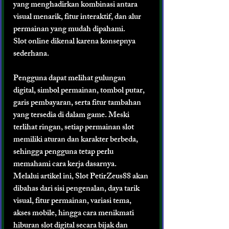
yang menghadirkan kombinasi antara 
visual menarik, fitur interaktif, dan alur 
permainan yang mudah dipahami.
Slot online dikenal karena konsepnya 
sederhana. 
Pengguna dapat melihat gulungan 
digital, simbol permainan, tombol putar, 
garis pembayaran, serta fitur tambahan 
yang tersedia di dalam game. Meski 
terlihat ringan, setiap permainan slot 
memiliki aturan dan karakter berbeda, 
sehingga pengguna tetap perlu 
memahami cara kerja dasarnya.
Melalui artikel ini, 
Slot PetirZeus88
 akan 
dibahas dari sisi pengenalan, daya tarik 
visual, fitur permainan, variasi tema, 
akses mobile, hingga cara menikmati 
hiburan slot digital secara bijak dan 