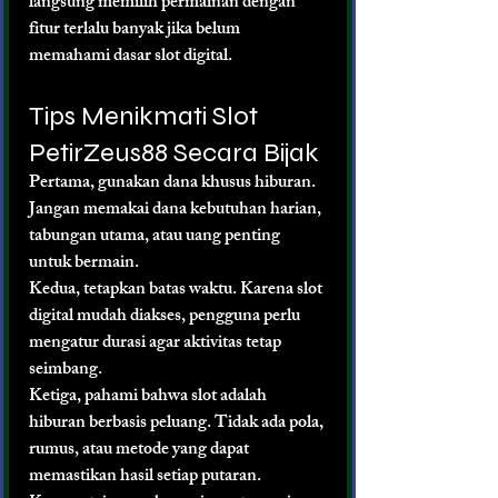
langsung memilih permainan dengan 
fitur terlalu banyak jika belum 
memahami dasar slot digital.
Tips Menikmati Slot 
PetirZeus88 Secara Bijak
Pertama, gunakan dana khusus hiburan. 
Jangan memakai dana kebutuhan harian, 
tabungan utama, atau uang penting 
untuk bermain.
Kedua, tetapkan batas waktu. Karena slot 
digital mudah diakses, pengguna perlu 
mengatur durasi agar aktivitas tetap 
seimbang.
Ketiga, pahami bahwa slot adalah 
hiburan berbasis peluang. Tidak ada pola, 
rumus, atau metode yang dapat 
memastikan hasil setiap putaran.