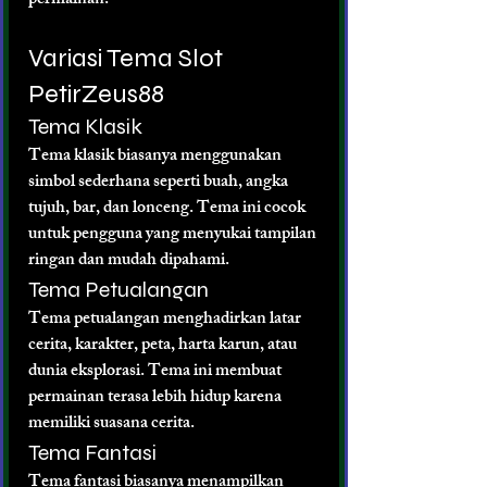
permainan.
Variasi Tema Slot 
PetirZeus88
Tema Klasik
Tema klasik biasanya menggunakan 
simbol sederhana seperti buah, angka 
tujuh, bar, dan lonceng. Tema ini cocok 
untuk pengguna yang menyukai tampilan 
ringan dan mudah dipahami.
Tema Petualangan
Tema petualangan menghadirkan latar 
cerita, karakter, peta, harta karun, atau 
dunia eksplorasi. Tema ini membuat 
permainan terasa lebih hidup karena 
memiliki suasana cerita.
Tema Fantasi
Tema fantasi biasanya menampilkan 