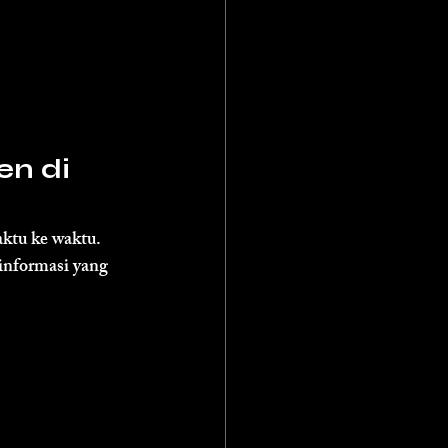
en di 
tu ke waktu. 
informasi yang 