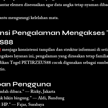
 antar elemen disesuaikan agar data angka tetap nyaman diba
ntu mengurangi kelelahan mata.
ensi Pengalaman Mengakses T
S88
8
 menjaga konsistensi tampilan dan struktur informasi di setia
akses layanan ini, pengalaman yang dirasakan tetap familiar
adikan Togel PETIRZEUS88 cocok digunakan sebagai sumber
tin.
pan Pengguna
udah dibaca.” — 
Rizky, Jakarta
dak bikin bingung.” — 
Aldi, Bandung
t HP.” — 
Fajar, Surabaya