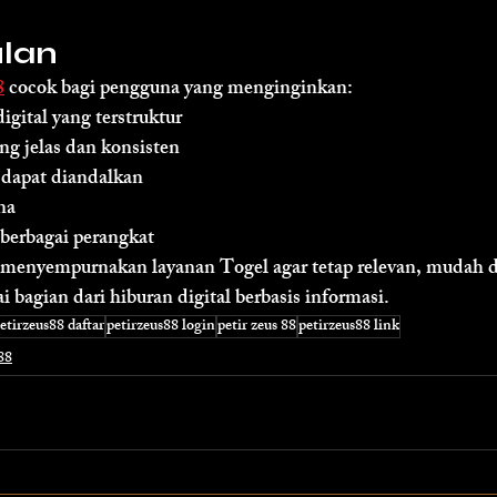
lan
8
 cocok bagi pengguna yang menginginkan:
igital yang terstruktur
ng jelas dan konsisten
 dapat diandalkan
na
berbagai perangkat
s menyempurnakan layanan Togel agar tetap relevan, mudah 
 bagian dari hiburan digital berbasis informasi.
etirzeus88 daftar
petirzeus88 login
petir zeus 88
petirzeus88 link
88