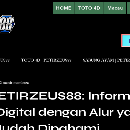
HOME
TOTO 4D
Macau
US88
TOTO 4D | PETIRZEUS88
SABUNG AYAM | PETI
2 menit membaca
LIVE CASINO | PETIRZEUS88
PROMOSI | PETIRZEUS88
PETIRZEUS88: Inform
igital dengan Alur y
Mudah Dipahami