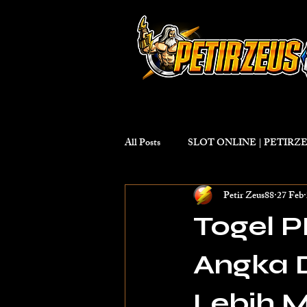
All Posts
SLOT ONLINE | PETIRZE
Petir Zeus88
27 Feb
SPORTSBOOK | PETIRZEUS88
Togel 
SLOT EVENT | PETIRZEUS88
Angka D
Lebih 