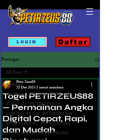
Daftar
LOGIN
Postingan
All Posts
Petir Zeus88
All Posts
23 Des 2025
2 menit membaca
SLOT ONLINE | PETIRZEUS88
Togel PETIRZEUS88
TOTO 4D | PETIRZEUS88
— Permainan Angka
SABUNG AYAM | PETIRZEUS88
Digital Cepat, Rapi,
SPORTSBOOK | PETIRZEUS88
dan Mudah
LIVE CASINO | PETIRZEUS88