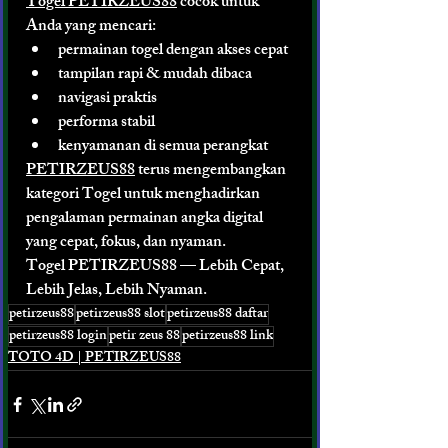
Togel PETIRZEUS88
 cocok untuk 
Anda yang mencari:
permainan togel dengan akses cepat
tampilan rapi & mudah dibaca
navigasi praktis
performa stabil
kenyamanan di semua perangkat
PETIRZEUS88
 terus mengembangkan 
kategori Togel untuk menghadirkan 
pengalaman permainan angka digital 
yang 
cepat, fokus, dan nyaman
.
Togel PETIRZEUS88 — Lebih Cepat, 
Lebih Jelas, Lebih Nyaman.
petirzeus88
petirzeus88 slot
petirzeus88 daftar
petirzeus88 login
petir zeus 88
petirzeus88 link
TOTO 4D | PETIRZEUS88