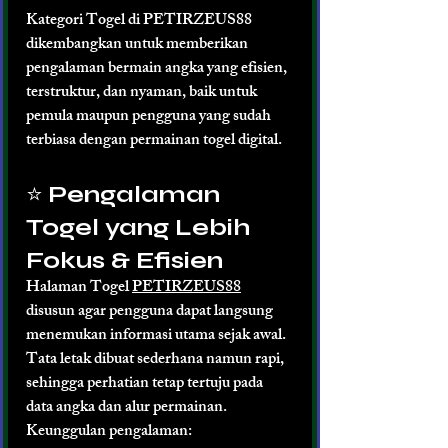
Kategori Togel di PETIRZEUS88 
dikembangkan untuk memberikan 
pengalaman bermain angka yang 
efisien, 
terstruktur, dan nyaman
, baik untuk 
pemula maupun pengguna yang sudah 
terbiasa dengan permainan togel digital.
⭐ 
Pengalaman 
Togel yang Lebih 
Fokus & Efisien
Halaman Togel 
PETIRZEUS88
disusun agar pengguna dapat langsung 
menemukan informasi utama sejak awal. 
Tata letak dibuat sederhana namun rapi, 
sehingga perhatian tetap tertuju pada 
data angka dan alur permainan.
Keunggulan pengalaman: