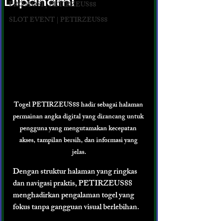
Dipahami
PROMOSI | PETIRZEUS88
SLOT EVENT | PETIRZEUS88
Togel PETIRZEUS88
 hadir sebagai halaman 
permainan angka digital yang dirancang untuk 
pengguna yang mengutamakan 
kecepatan 
akses, tampilan bersih, dan informasi yang 
jelas
.
Dengan struktur halaman yang ringkas 
dan navigasi praktis, PETIRZEUS88 
menghadirkan pengalaman togel yang 
fokus tanpa gangguan visual berlebihan.