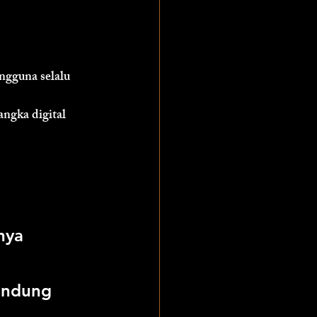
gguna selalu 
ngka digital 
nya 
Bandung