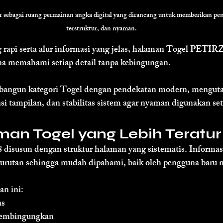
ir sebagai ruang permainan angka digital yang dirancang untuk memberikan pe
terstruktur, dan nyaman
.
 rapi serta alur informasi yang jelas, halaman Togel PETI
 memahami setiap detail tanpa kebingungan.
gun kategori Togel dengan pendekatan modern, mengut
si tampilan, dan stabilitas sistem
 agar nyaman digunakan seti
an Togel yang Lebih Teratur
susun dengan struktur halaman yang sistematis. Informasi
rurutan sehingga mudah dipahami, baik oleh pengguna baru
n ini:
as
membingungkan