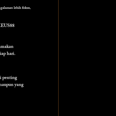
ngalaman 
lebih fokus, 
RZEUS88 
amakan 
ap hari.
 penting 
 maupun yang 