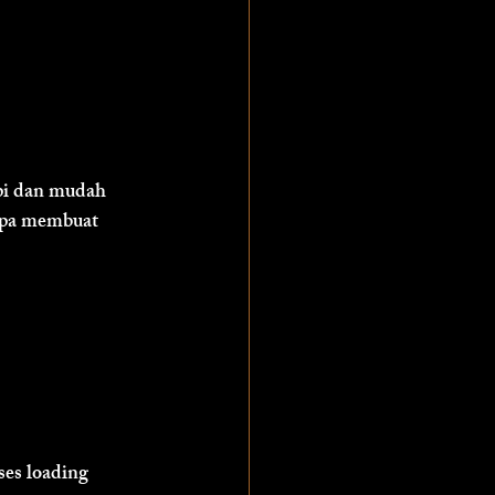
 
pi dan mudah 
anpa membuat 
ses loading 