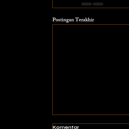
Postingan Terakhir
Komentar