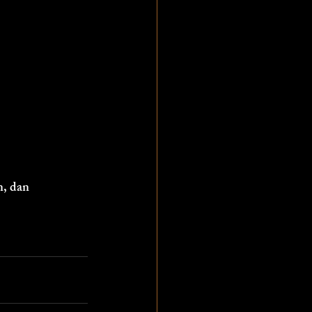
n, dan 