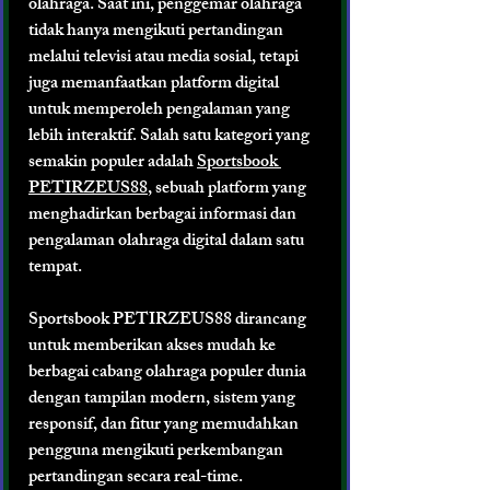
olahraga. Saat ini, penggemar olahraga 
tidak hanya mengikuti pertandingan 
melalui televisi atau media sosial, tetapi 
juga memanfaatkan platform digital 
untuk memperoleh pengalaman yang 
lebih interaktif. Salah satu kategori yang 
semakin populer adalah 
Sportsbook 
PETIRZEUS88
, sebuah platform yang 
menghadirkan berbagai informasi dan 
pengalaman olahraga digital dalam satu 
tempat.
Sportsbook PETIRZEUS88 dirancang 
untuk memberikan akses mudah ke 
berbagai cabang olahraga populer dunia 
dengan tampilan modern, sistem yang 
responsif, dan fitur yang memudahkan 
pengguna mengikuti perkembangan 
pertandingan secara real-time.