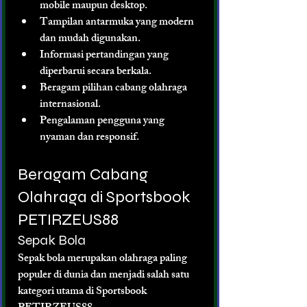
mobile maupun desktop.
Tampilan antarmuka yang modern 
dan mudah digunakan.
Informasi pertandingan yang 
diperbarui secara berkala.
Beragam pilihan cabang olahraga 
internasional.
Pengalaman pengguna yang 
nyaman dan responsif.
Beragam Cabang 
Olahraga di Sportsbook 
PETIRZEUS88
Sepak Bola
Sepak bola merupakan olahraga paling 
populer di dunia dan menjadi salah satu 
kategori utama di Sportsbook 