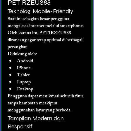
PETIRZEUS88
Teknologi Mobile-Friendly
Saat ini sebagian besar pengguna 
mengakses internet melalui smartphone. 
Oleh karena itu, PETIRZEUS88 
dirancang agar tetap optimal di berbagai 
perangkat.
Didukung oleh:
Android
iPhone
Tablet
Laptop
Desktop
Pengguna dapat menikmati seluruh fitur 
tanpa hambatan meskipun 
menggunakan layar yang berbeda.
Tampilan Modern dan 
Responsif