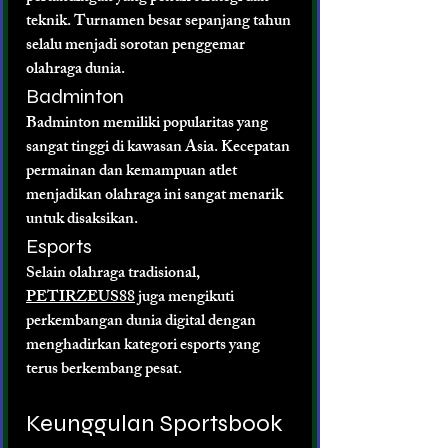
teknik. Turnamen besar sepanjang tahun 
selalu menjadi sorotan penggemar 
olahraga dunia.
Badminton
Badminton memiliki popularitas yang 
sangat tinggi di kawasan Asia. Kecepatan 
permainan dan kemampuan atlet 
menjadikan olahraga ini sangat menarik 
untuk disaksikan.
Esports
Selain olahraga tradisional, 
PETIRZEUS88
 juga mengikuti 
perkembangan dunia digital dengan 
menghadirkan kategori esports yang 
terus berkembang pesat.
Keunggulan Sportsbook 