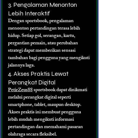
3. Pengalaman Menonton 
Lebih Interaktif
Dengan sportsbook, pengalaman 
menonton pertandingan terasa lebih 
hidup. Setiap gol, serangan, kartu, 
pergantian pemain, atau perubahan 
strategi dapat memberikan sensasi 
tambahan bagi pengguna yang mengikuti 
jalannya laga.
4. Akses Praktis Lewat 
Perangkat Digital
PetirZeus88
 sportsbook
 dapat dinikmati 
melalui perangkat digital seperti 
smartphone, tablet, maupun desktop. 
Akses praktis ini membuat pengguna 
lebih mudah mengikuti informasi 
pertandingan dan memahami pasaran 
olahraga secara fleksibel.