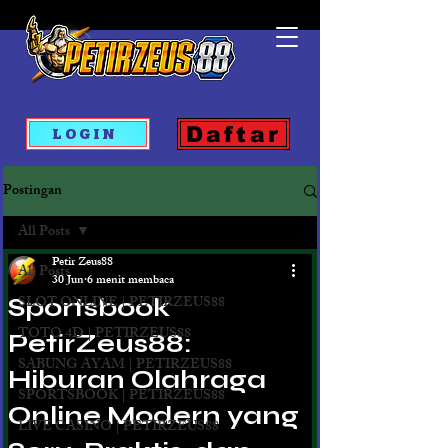
Daftar
LOGIN
Postingan
All Posts
Petir Zeus88
All Posts
30 Jun
6 menit membaca
SLOT ONLINE | PETIRZEUS88
Sportsbook
TOTO 4D | PETIRZEUS88
PetirZeus88:
SABUNG AYAM | PETIRZEUS88
Hiburan Olahraga
SPORTSBOOK | PETIRZEUS88
Online Modern yang
LIVE CASINO | PETIRZEUS88