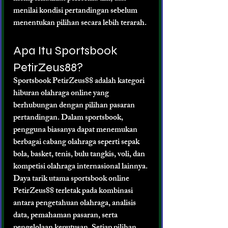
menilai kondisi pertandingan sebelum 
menentukan pilihan secara lebih terarah.
Apa Itu Sportsbook 
PetirZeus88?
Sportsbook PetirZeus88
 adalah kategori 
hiburan olahraga online yang 
berhubungan dengan pilihan pasaran 
pertandingan. Dalam sportsbook, 
pengguna biasanya dapat menemukan 
berbagai cabang olahraga seperti sepak 
bola, basket, tenis, bulu tangkis, voli, dan 
kompetisi olahraga internasional lainnya.
Daya tarik utama 
sportsbook online 
PetirZeus88
 terletak pada kombinasi 
antara pengetahuan olahraga, analisis 
data, pemahaman pasaran, serta 