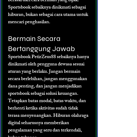
berasal dari cara bermain yang bijak. 
Sportsbook sebaiknya dinikmati sebagai 
hiburan, bukan sebagai cara utama untuk 
mencari penghasilan.
Bermain Secara 
Bertanggung Jawab
Sportsbook PetirZeus88
 sebaiknya hanya 
dinikmati oleh pengguna dewasa sesuai 
aturan yang berlaku. Jangan bermain 
secara berlebihan, jangan menggunakan 
dana penting, dan jangan menjadikan 
sportsbook sebagai solusi keuangan.
Tetapkan batas modal, batas waktu, dan 
berhenti ketika aktivitas sudah tidak 
terasa menyenangkan. Hiburan olahraga 
digital seharusnya memberikan 
pengalaman yang seru dan terkendali, 