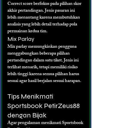
Correct score berfokus pada pilihan skor 
akhir pertandingan. Jenis pasaran ini 
lebih menantang karena membutuhkan 
analisis yang lebih detail terhadap pola 
permainan kedua tim.
Mix Parlay
Mix parlay memungkinkan pengguna 
menggabungkan beberapa pilihan 
pertandingan dalam satu tiket. Jenis ini 
terlihat menarik, tetapi memiliki risiko 
lebih tinggi karena semua pilihan harus 
sesuai agar hasil berjalan sesuai harapan.
Tips Menikmati 
Sportsbook PetirZeus88 
dengan Bijak
Agar pengalaman menikmati 
Sportsbook 