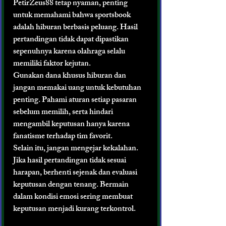
PetirZeus88
 tetap nyaman, penting 
untuk memahami bahwa sportsbook 
adalah hiburan berbasis peluang. Hasil 
pertandingan tidak dapat dipastikan 
sepenuhnya karena olahraga selalu 
memiliki faktor kejutan.
Gunakan dana khusus hiburan dan 
jangan memakai uang untuk kebutuhan 
penting. Pahami aturan setiap pasaran 
sebelum memilih, serta hindari 
mengambil keputusan hanya karena 
fanatisme terhadap tim favorit.
Selain itu, jangan mengejar kekalahan. 
Jika hasil pertandingan tidak sesuai 
harapan, berhenti sejenak dan evaluasi 
keputusan dengan tenang. Bermain 
dalam kondisi emosi sering membuat 
keputusan menjadi kurang terkontrol.